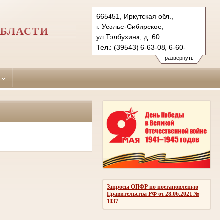
665451, Иркутская обл.,
г. Усолье-Сибирское,
ОБЛАСТИ
ул.Толбухина, д. 60
Тел.: (39543) 6-63-08, 6-60-
59 (ф.)
развернуть
usolsky.irk@sudrf.ru
Запросы ОПФР по постановлению
Правительства РФ от 28.06.2021 №
1037